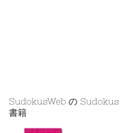
SudokusWeb の Sudokus
書籍