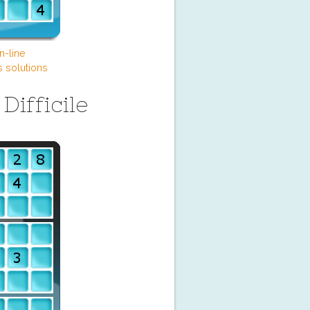
n-line
s solutions
ifficile