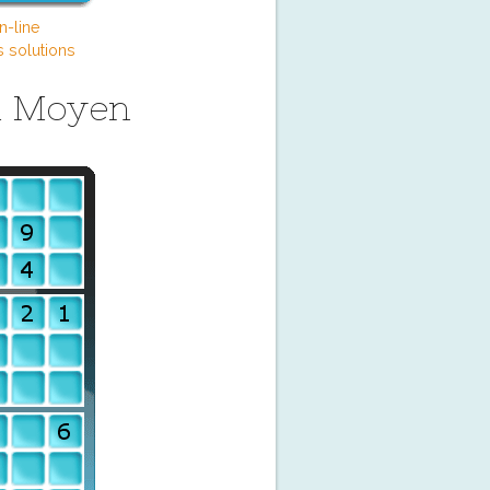
n-line
s solutions
u Moyen