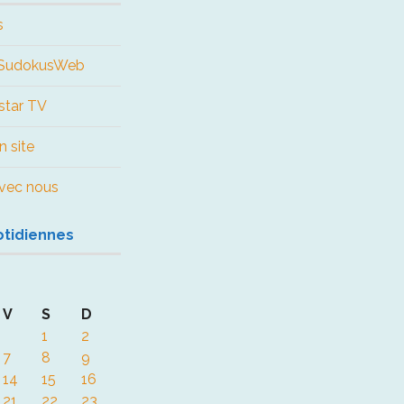
s
e SudokusWeb
star TV
n site
 avec nous
otidiennes
V
S
D
1
2
7
8
9
14
15
16
21
22
23