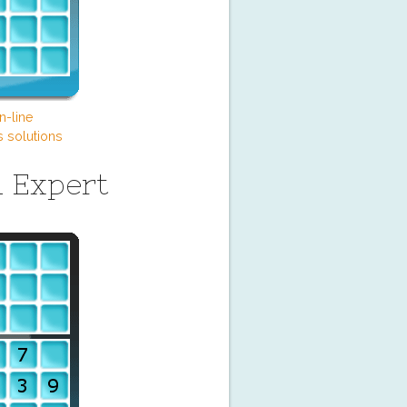
n-line
s solutions
 Expert