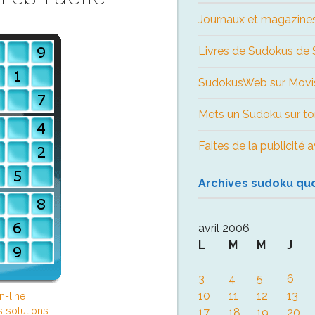
Journaux et magazine
Livres de Sudokus d
SudokusWeb sur Movi
Mets un Sudoku sur to
Faites de la publicité
Archives sudoku qu
avril 2006
L
M
M
J
3
4
5
6
10
11
12
13
n-line
s solutions
17
18
19
20