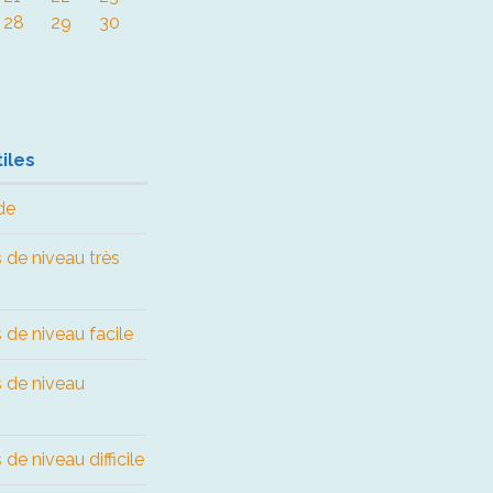
28
29
30
iles
de
 de niveau très
 de niveau facile
s de niveau
de niveau difficile