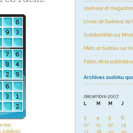
Journaux et magazine
Livres de Sudokus d
SudokusWeb sur Movi
Mets un Sudoku sur to
Faites de la publicité
Archives sudoku qu
décembre 2007
L
M
M
J
3
4
5
6
10
11
12
13
n-line
s solutions
17
18
19
20