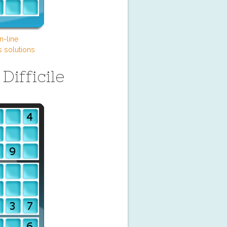
n-line
s solutions
ifficile