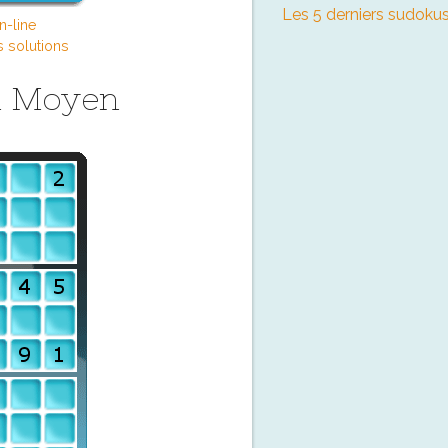
Les 5 derniers sudokus
n-line
s solutions
u Moyen