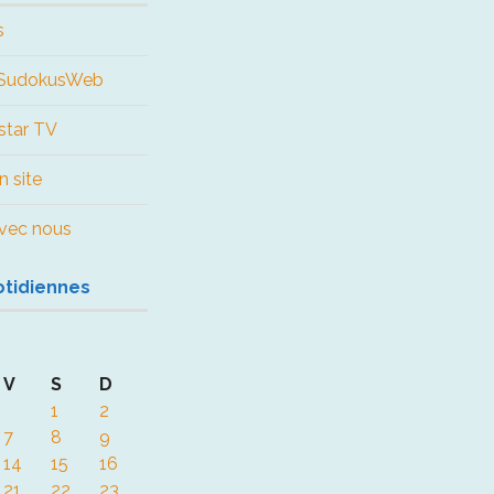
s
e SudokusWeb
star TV
n site
 avec nous
otidiennes
V
S
D
1
2
7
8
9
14
15
16
21
22
23