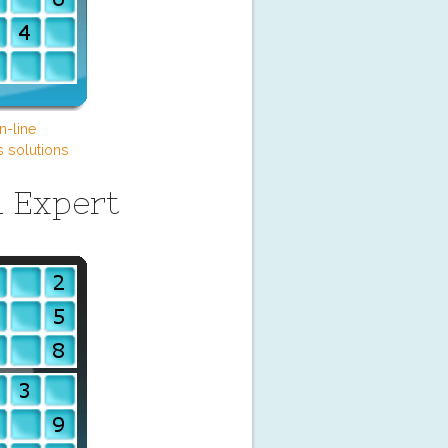
n-line
s solutions
 Expert