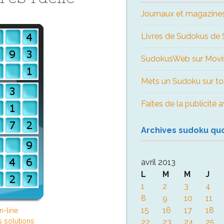
Journaux et magazine
Livres de Sudokus d
SudokusWeb sur Movi
Mets un Sudoku sur to
Faites de la publicité
Archives sudoku qu
avril 2013
L
M
M
J
1
2
3
4
8
9
10
11
15
16
17
18
n-line
s solutions
22
23
24
25