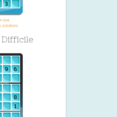
n-line
s solutions
ifficile