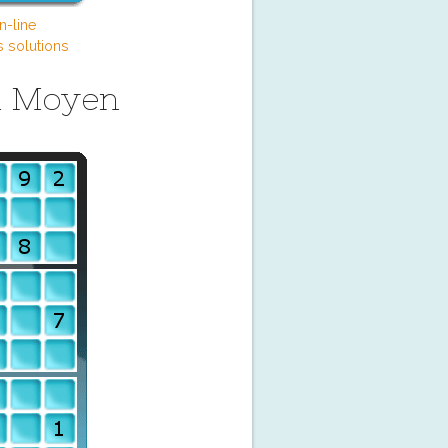
n-line
s solutions
u Moyen