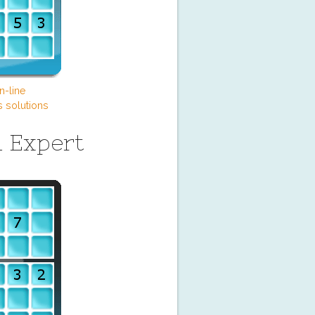
n-line
s solutions
 Expert