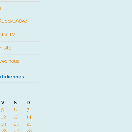
s
e SudokusWeb
star TV
n site
 avec nous
otidiennes
V
S
D
5
6
7
12
13
14
19
20
21
26
27
28