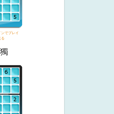
インでプレイ
見る
獨