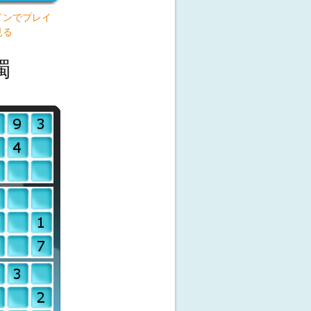
インでプレイ
見る
獨