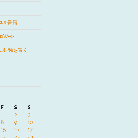
kus 書籍
kusWeb
に数独を置く
F
S
S
1
2
3
8
9
10
15
16
17
22
23
24