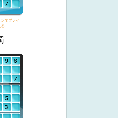
インでプレイ
見る
獨