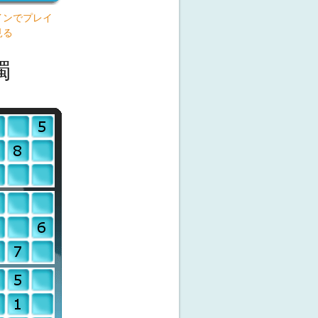
インでプレイ
見る
獨