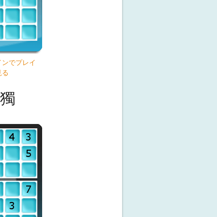
インでプレイ
見る
獨