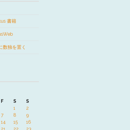
kus 書籍
kusWeb
に数独を置く
F
S
S
1
2
7
8
9
14
15
16
21
22
23