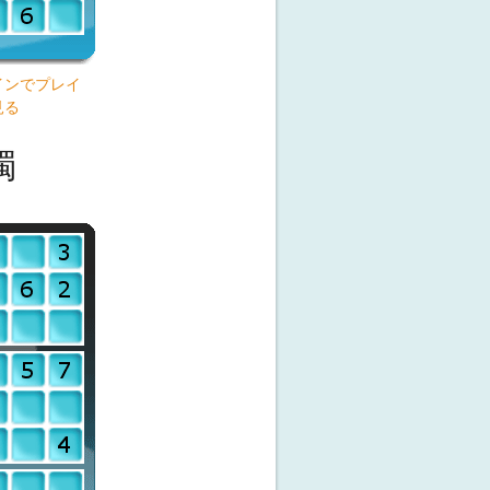
インでプレイ
見る
獨