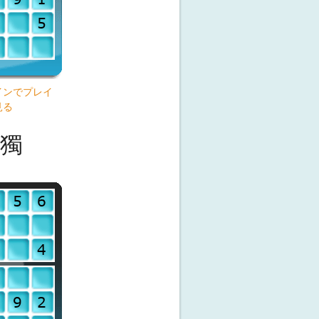
インでプレイ
見る
獨