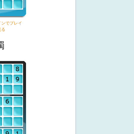
インでプレイ
見る
獨