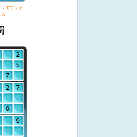
インでプレイ
見る
獨