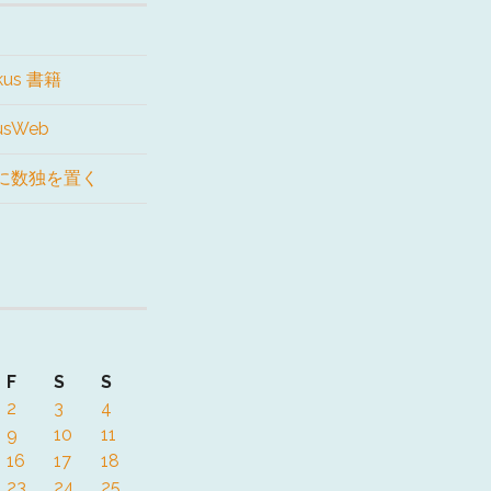
kus 書籍
kusWeb
に数独を置く
F
S
S
2
3
4
9
10
11
16
17
18
23
24
25