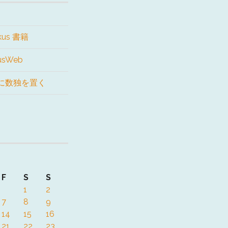
kus 書籍
kusWeb
に数独を置く
F
S
S
1
2
7
8
9
14
15
16
21
22
23