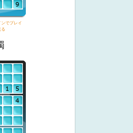
インでプレイ
見る
獨