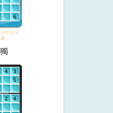
インでプレイ
見る
獨