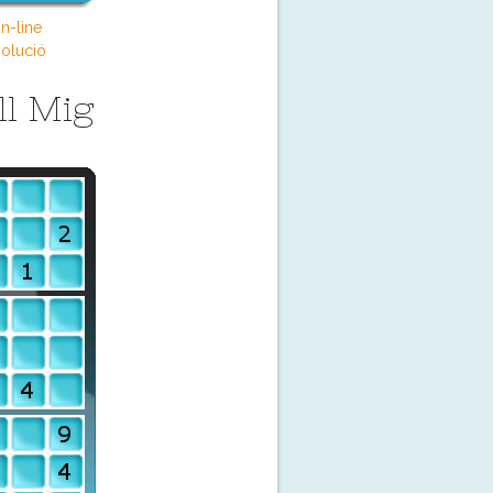
n-line
olució
ll Mig