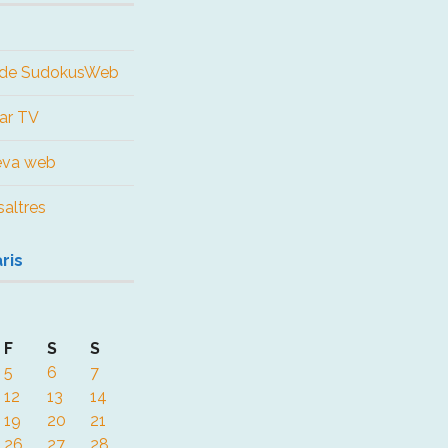
us de SudokusWeb
ar TV
teva web
altres
ris
F
S
S
5
6
7
12
13
14
19
20
21
26
27
28