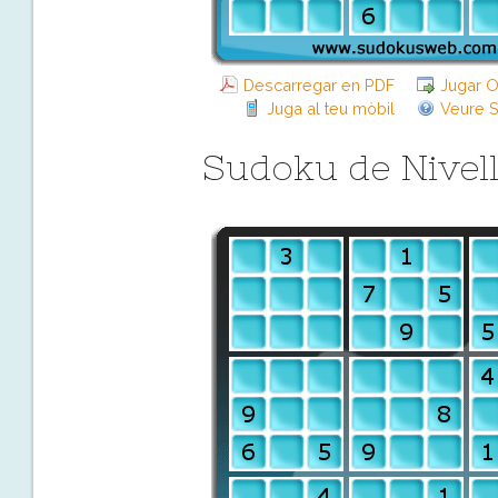
Descarregar en PDF
Jugar O
Juga al teu mòbil
Veure S
Sudoku de Nivell 