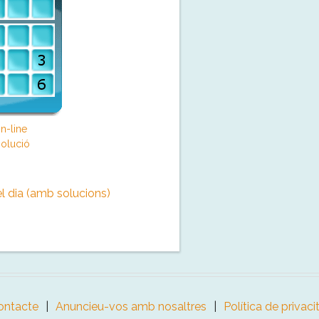
n-line
olució
l dia (amb solucions)
ontacte
Anuncieu-vos amb nosaltres
Política de privaci