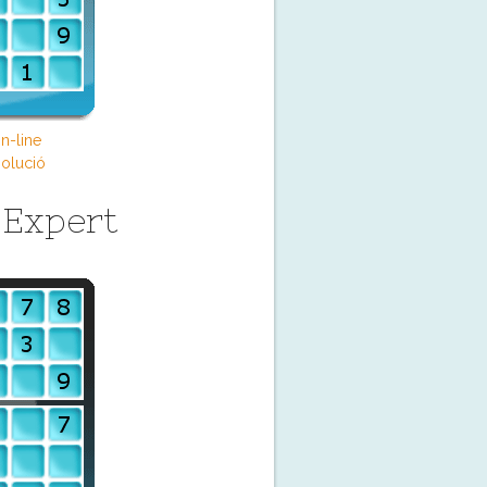
n-line
olució
 Expert