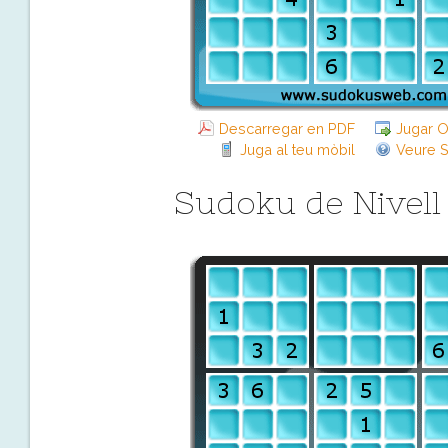
Descarregar en PDF
Jugar O
Juga al teu mòbil
Veure S
Sudoku de Nivell