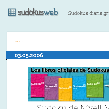
Sudokus diaris gr
Inici
03.05.2006
Sudoku de Nivell M