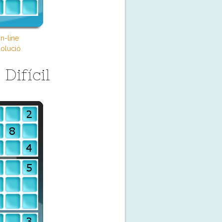
n-line
olució
Difícil