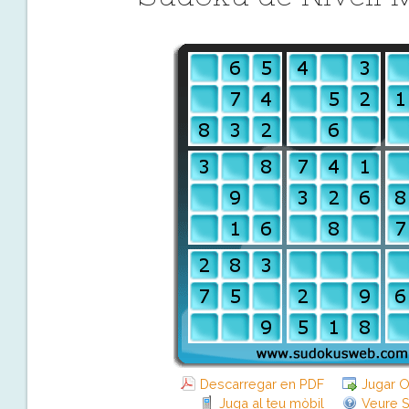
Descarregar en PDF
Jugar O
Juga al teu mòbil
Veure S