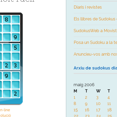
Diaris i revistes
Els llibres de Sudok
SudokusWeb a Movist
Posa un Sudoku a la 
Anuncieu-vos amb nos
Arxiu de sudokus dia
maig 2006
M
T
W
T
1
2
3
4
8
9
10
11
15
16
17
18
n-line
olució
22
23
24
25