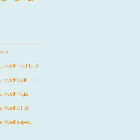
uida
 nivell molt fàcil
 nivell fàcil
 nivell mitjà
nivell difícil
 nivell expert