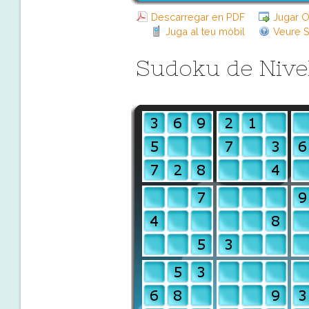
Descarregar en PDF
Jugar O
Juga al teu mòbil
Veure S
Sudoku de Nive