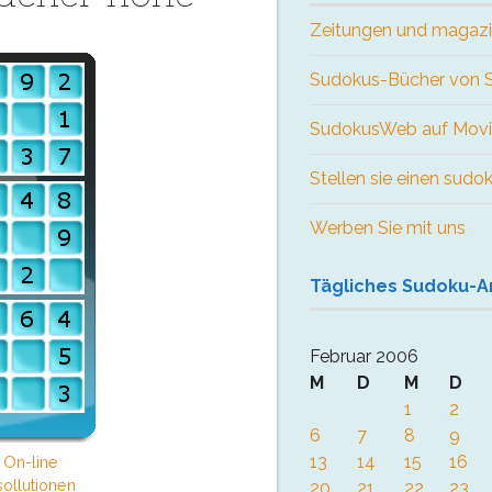
Zeitungen und magaz
Sudokus-Bücher von
SudokusWeb auf Movi
Stellen sie einen sudo
Werben Sie mit uns
Tägliches Sudoku-A
Februar 2006
M
D
M
D
1
2
6
7
8
9
13
14
15
16
 On-line
ollutionen
20
21
22
23