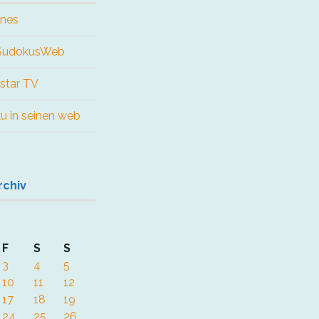
ines
 SudokusWeb
star TV
ku in seinen web
rchiv
F
S
S
3
4
5
10
11
12
17
18
19
24
25
26