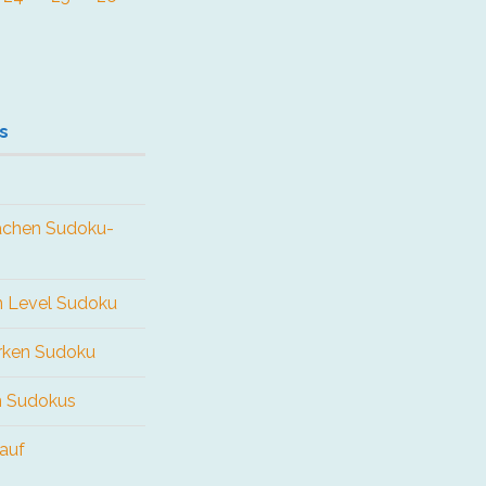
s
fachen Sudoku-
en Level Sudoku
arken Sudoku
n Sudokus
 auf