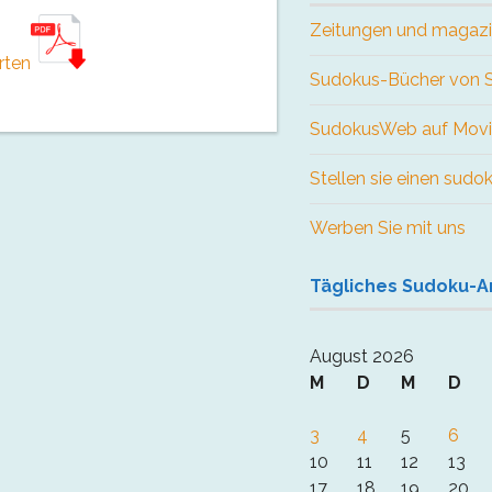
Zeitungen und magaz
rten
Sudokus-Bücher von
SudokusWeb auf Movi
Stellen sie einen sudo
Werben Sie mit uns
Tägliches Sudoku-A
August 2026
M
D
M
D
3
4
5
6
10
11
12
13
17
18
19
20