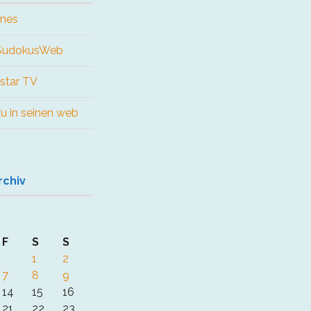
ines
 SudokusWeb
star TV
ku in seinen web
rchiv
F
S
S
1
2
7
8
9
14
15
16
21
22
23