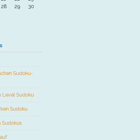
28
29
30
s
fachen Sudoku-
en Level Sudoku
arken Sudoku
n Sudokus
 auf