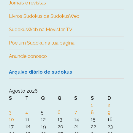
Jornais e revistas
Livros Sudokus da SudokusWeb
SudokusWeb na Movistar TV
Põe um Sudoku na tua página
Anuncie conosco
Arquivo diário de sudokus
Agosto 2026
S
T
Q
Q
S
S
D
1
2
3
4
5
6
7
8
9
10
11
12
13
14
15
16
17
18
19
20
21
22
23