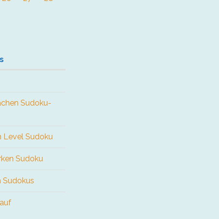
s
fachen Sudoku-
en Level Sudoku
arken Sudoku
n Sudokus
 auf