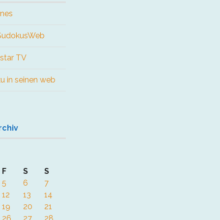
ines
 SudokusWeb
star TV
ku in seinen web
rchiv
F
S
S
5
6
7
12
13
14
19
20
21
26
27
28