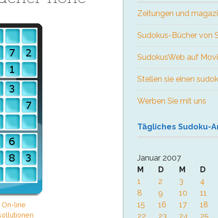
Zeitungen und magaz
Sudokus-Bücher von
SudokusWeb auf Movi
Stellen sie einen sudo
Werben Sie mit uns
Tägliches Sudoku-A
Januar 2007
M
D
M
D
1
2
3
4
8
9
10
11
15
16
17
18
 On-line
ollutionen
22
23
24
25