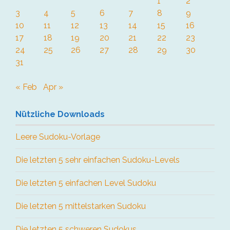
1
2
3
4
5
6
7
8
9
10
11
12
13
14
15
16
17
18
19
20
21
22
23
24
25
26
27
28
29
30
31
« Feb
Apr »
Nützliche Downloads
Leere Sudoku-Vorlage
Die letzten 5 sehr einfachen Sudoku-Levels
Die letzten 5 einfachen Level Sudoku
Die letzten 5 mittelstarken Sudoku
Die letzten 5 schweren Sudokus