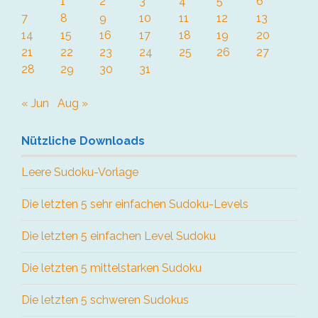
1
2
3
4
5
6
7
8
9
10
11
12
13
14
15
16
17
18
19
20
21
22
23
24
25
26
27
28
29
30
31
« Jun
Aug »
Nützliche Downloads
Leere Sudoku-Vorlage
Die letzten 5 sehr einfachen Sudoku-Levels
Die letzten 5 einfachen Level Sudoku
Die letzten 5 mittelstarken Sudoku
Die letzten 5 schweren Sudokus