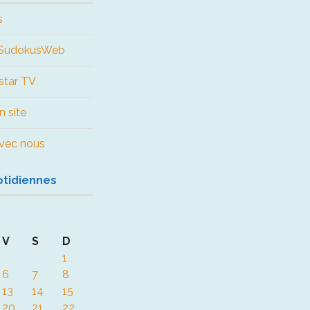
s
e SudokusWeb
star TV
n site
 avec nous
otidiennes
V
S
D
1
6
7
8
13
14
15
20
21
22