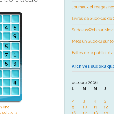
Journaux et magazine
Livres de Sudokus d
SudokusWeb sur Movi
Mets un Sudoku sur to
Faites de la publicité
Archives sudoku qu
octobre 2006
L
M
M
J
2
3
4
5
9
10
11
12
n-line
s solutions
16
17
18
19