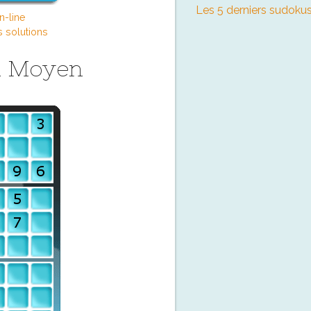
Les 5 derniers sudokus
n-line
s solutions
u Moyen