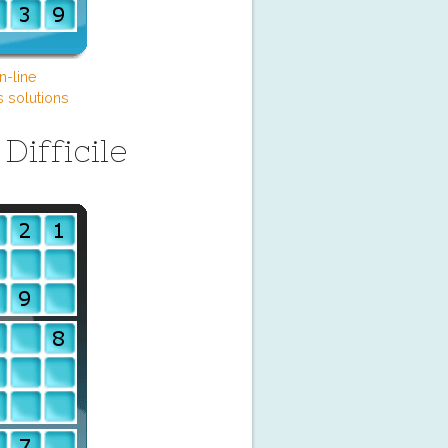
n-line
s solutions
ifficile