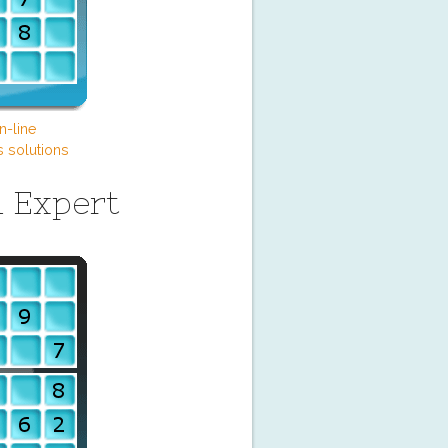
n-line
s solutions
 Expert