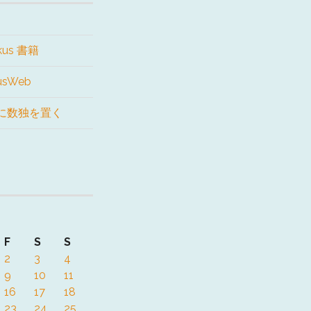
kus 書籍
kusWeb
に数独を置く
F
S
S
2
3
4
9
10
11
16
17
18
23
24
25