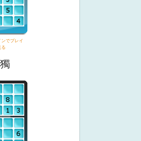
インでプレイ
見る
獨