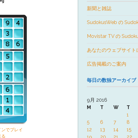
新聞と雑誌
SudokusWeb の Sudo
Movistar TV の Sudo
あなたのウェブサイト
広告掲載のご案内
毎日の数独アーカイブ
9月 2016
M
T
W
T
1
5
6
7
8
12
13
14
15
インでプレイ
見る
19
20
21
22