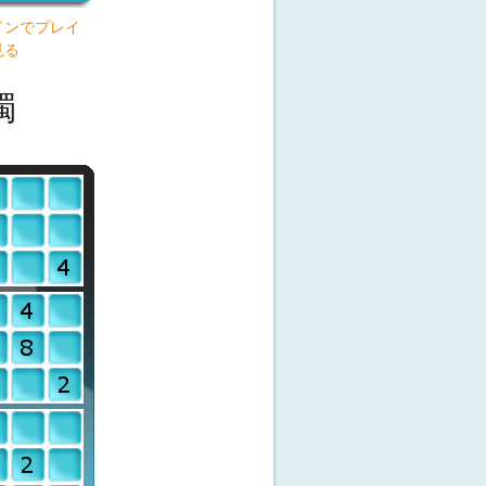
インでプレイ
見る
獨