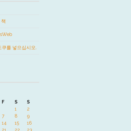
 책
usWeb
도쿠를 넣으십시오.
F
S
S
1
2
7
8
9
14
15
16
21
22
23