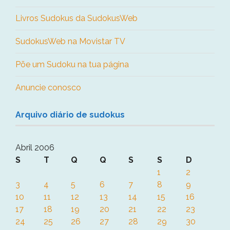
Livros Sudokus da SudokusWeb
SudokusWeb na Movistar TV
Põe um Sudoku na tua página
Anuncie conosco
Arquivo diário de sudokus
Abril 2006
S
T
Q
Q
S
S
D
1
2
3
4
5
6
7
8
9
10
11
12
13
14
15
16
17
18
19
20
21
22
23
24
25
26
27
28
29
30