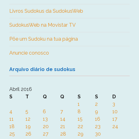
Livros Sudokus da SudokusWeb
SudokusWeb na Movistar TV
Põe um Sudoku na tua página
Anuncie conosco
Arquivo diário de sudokus
Abril 2016
S
T
Q
Q
S
S
D
1
2
3
4
5
6
7
8
9
10
11
12
13
14
15
16
17
18
19
20
21
22
23
24
25
26
27
28
29
30