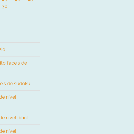
30
zio
ito faceis de
ceis de sudoku
de nível
 nível difícil
de nível