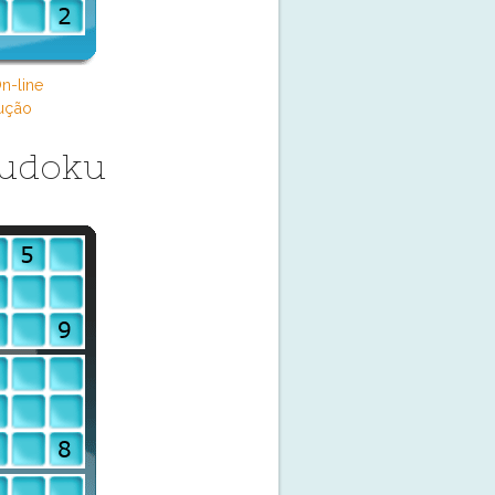
n-line
ução
 Sudoku