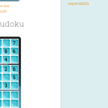
especialista
n-line
ução
Sudoku