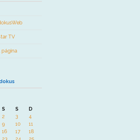
udokusWeb
tar TV
 página
udokus
S
S
D
2
3
4
9
10
11
16
17
18
23
24
25