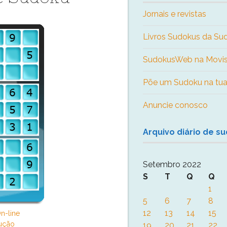
Jornais e revistas
Livros Sudokus da S
SudokusWeb na Movis
Põe um Sudoku na tua
Anuncie conosco
Arquivo diário de s
Setembro 2022
S
T
Q
Q
1
5
6
7
8
12
13
14
15
n-line
ução
19
20
21
22