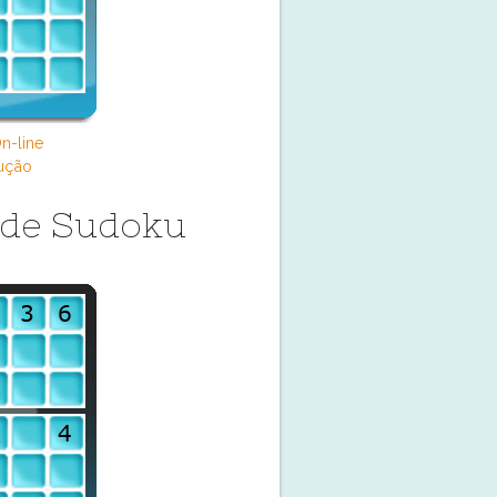
n-line
ução
a de Sudoku