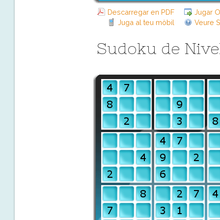
Descarregar en PDF
Jugar O
Juga al teu mòbil
Veure S
Sudoku de Nive