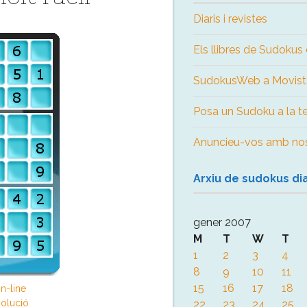
Diaris i revistes
Els llibres de Sudok
SudokusWeb a Movist
Posa un Sudoku a la 
Anuncieu-vos amb nos
Arxiu de sudokus dia
gener 2007
M
T
W
T
1
2
3
4
8
9
10
11
15
16
17
18
n-line
olució
22
23
24
25