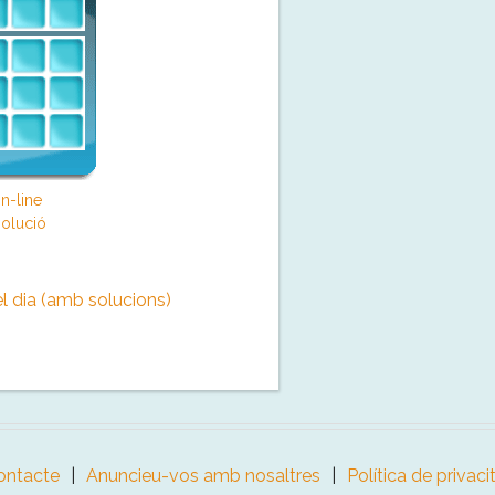
n-line
olució
l dia (amb solucions)
ontacte
Anuncieu-vos amb nosaltres
Política de privaci