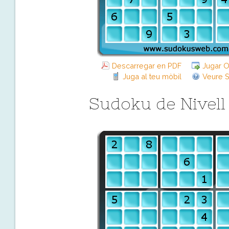
Descarregar en PDF
Jugar O
Juga al teu mòbil
Veure S
Sudoku de Nivell