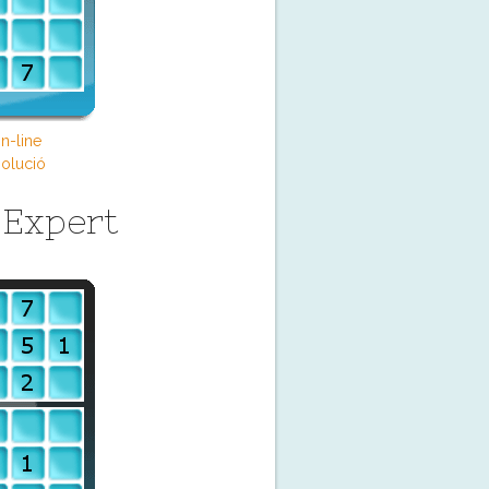
n-line
olució
 Expert