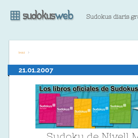
Sudokus diaris gr
Inici
21.01.2007
Sudoku de Nivell M