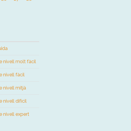
uida
 nivell molt fàcil
 nivell fàcil
 nivell mitjà
nivell difícil
 nivell expert