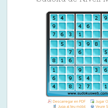
Descarregar en PDF
Jugar O
Juga al teu mòbil
Veure S