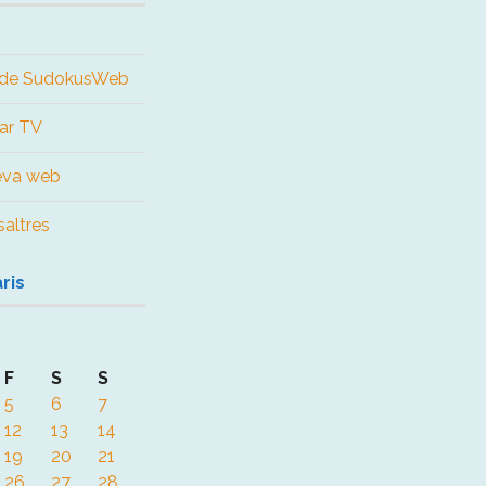
us de SudokusWeb
ar TV
teva web
altres
ris
F
S
S
5
6
7
12
13
14
19
20
21
26
27
28