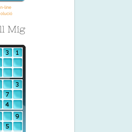
n-line
olució
ll Mig