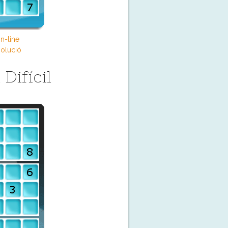
n-line
olució
Difícil