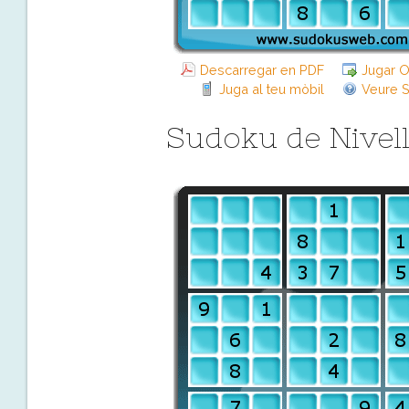
Descarregar en PDF
Jugar O
Juga al teu mòbil
Veure S
Sudoku de Nivell 