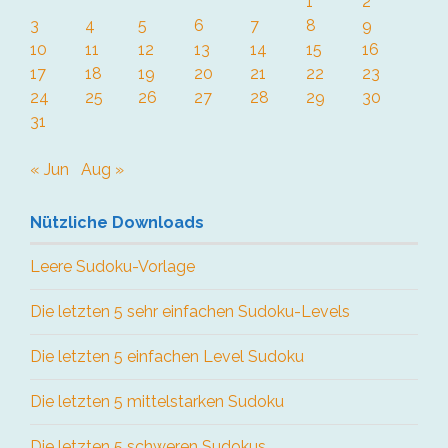
1
2
3
4
5
6
7
8
9
10
11
12
13
14
15
16
17
18
19
20
21
22
23
24
25
26
27
28
29
30
31
« Jun
Aug »
Nützliche Downloads
Leere Sudoku-Vorlage
Die letzten 5 sehr einfachen Sudoku-Levels
Die letzten 5 einfachen Level Sudoku
Die letzten 5 mittelstarken Sudoku
Die letzten 5 schweren Sudokus