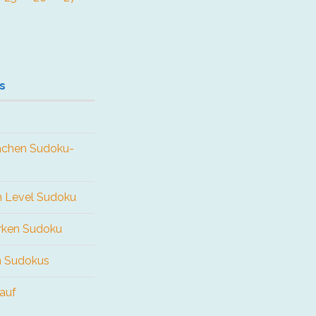
s
fachen Sudoku-
en Level Sudoku
arken Sudoku
n Sudokus
 auf