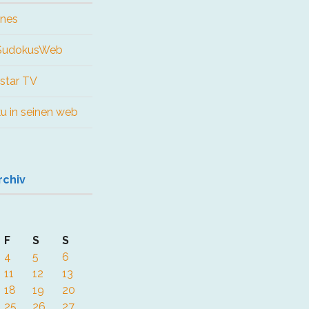
ines
 SudokusWeb
star TV
ku in seinen web
rchiv
F
S
S
4
5
6
11
12
13
18
19
20
25
26
27