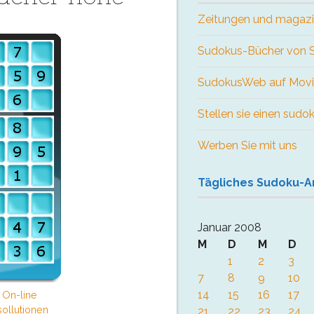
Zeitungen und magaz
Sudokus-Bücher von
SudokusWeb auf Movi
Stellen sie einen sudo
Werben Sie mit uns
Tägliches Sudoku-A
Januar 2008
M
D
M
D
1
2
3
7
8
9
10
14
15
16
17
 On-line
ollutionen
21
22
23
24